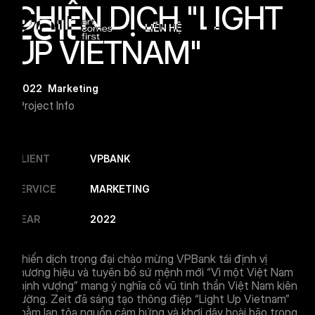
CHIẾN DỊCH "LIGHT
LIÊN HỆ
Menu Button
UP VIETNAM"
2022
Marketing
Project Info
CLIENT
VPBANK
SERVICE
MARKETING
YEAR
2022
Chiến dịch trọng đại chào mừng VPBank tái định vị
thương hiệu và tuyên bố sứ mệnh mới “Vì một Việt Nam
thịnh vượng” mang ý nghĩa cổ vũ tinh thần Việt Nam kiên
cường. Zeit đã sáng tạo thông điệp “Light Up Vietnam”
nhằm lan tỏa nguồn cảm hứng và khơi dậy hoài bão trong