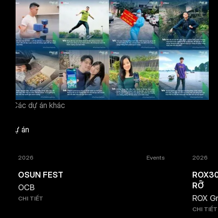
Các dự án khác
Dự án
2026
Events
2026
OSUN FEST
ROX30
RỠ
OCB
ROX G
CHI TIẾT
CHI TIẾT